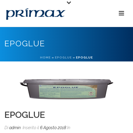
EPOGLUE
HOME
»
EPOGLUE
»
EPOGLUE
EPOGLUE
Di
admin
Inserito il
6 Agosto 2018
In